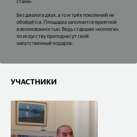
стана».
Без диалога двух, а то и трёх поколений не
обойдётся. Площадка заполнится приятной
взволнованностью. Ведь старшие «коллеги»
по искусству преподнесут свой
напутственный подарок.
УЧАСТНИКИ