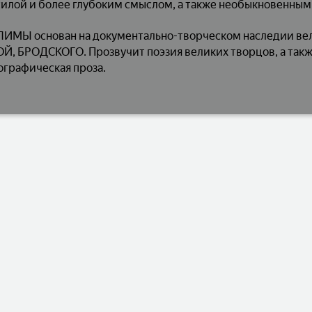
силой и более глубоким смыслом, а также необыкновенны
ЛИМЫ основан на документально-творческом наследии вел
, БРОДСКОГО. Прозвучит поэзия великих творцов, а такж
графическая проза.