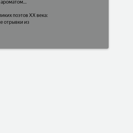
м ароматом…
иких поэтов ХХ века:
е отрывки из