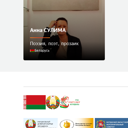
Анна СУЛИМА
Поэзия
поэт
прозаик
Беларусь