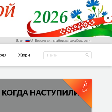
✕
Язык:
Версия для слабовидящих
Соц. сети:
Русский
рея
Жюри
Белорусский
Английский
Китайский
, КОГДА НАСТУПИЛИ