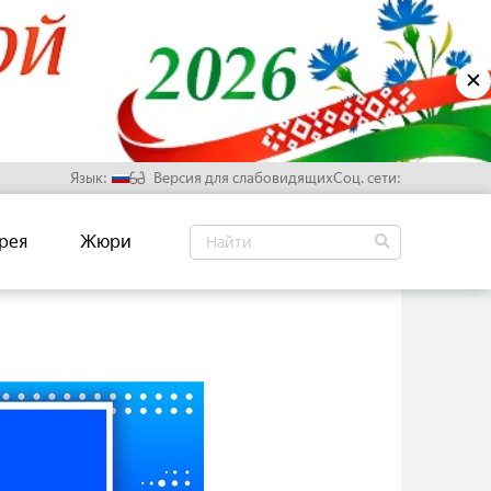
✕
Язык:
Версия для слабовидящих
Соц. сети:
Русский
рея
Жюри
Белорусский
Английский
Китайский