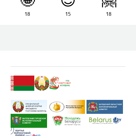
🤩
😊
🤗
18
15
18