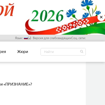
✕
Язык:
Версия для слабовидящих
Соц. сети:
Русский
рея
Жюри
Белорусский
Английский
Китайский
емии «ПРИЗНАНИЕ»?